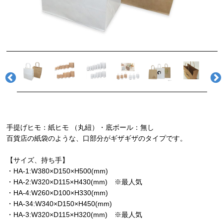
手提げヒモ：紙ヒモ （丸紐）・底ボール：無し
百貨店の紙袋のような、口部分がギザギザのタイプです。
【サイズ、持ち手】
・HA-1:W380×D150×H500(mm)
・HA-2:W320×D115×H430(mm) ※最人気
・HA-4:W260×D100×H330(mm)
・HA-34:W340×D150×H450(mm)
・HA-3:W320×D115×H320(mm) ※最人気