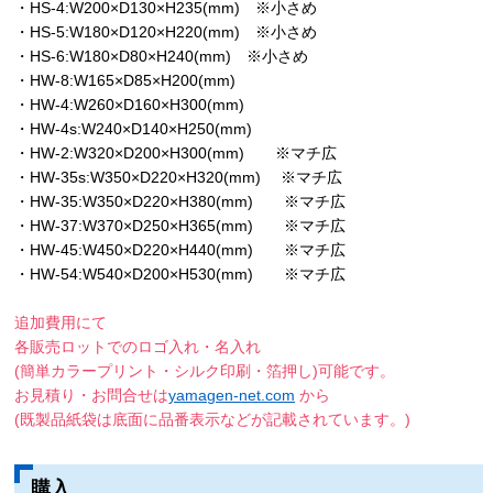
・HS-4:W200×D130×H235(mm) ※小さめ
・HS-5:W180×D120×H220(mm) ※小さめ
・HS-6:W180×D80×H240(mm) ※小さめ
・HW-8:W165×D85×H200(mm)
・HW-4:W260×D160×H300(mm)
・HW-4s:W240×D140×H250(mm)
・HW-2:W320×D200×H300(mm) ※マチ広
・HW-35s:W350×D220×H320(mm) ※マチ広
・HW-35:W350×D220×H380(mm) ※マチ広
・HW-37:W370×D250×H365(mm) ※マチ広
・HW-45:W450×D220×H440(mm) ※マチ広
・HW-54:W540×D200×H530(mm) ※マチ広
追加費用にて
各販売ロットでのロゴ入れ・名入れ
(簡単カラープリント・シルク印刷・箔押し)可能です。
お見積り・お問合せは
yamagen-net.com
から
(既製品紙袋は底面に品番表示などが記載されています。)
購入