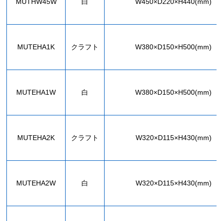
MUTHW45W
白
W450×D220×H440(mm)
MUTEHA1K
クラフト
W380×D150×H500(mm)
MUTEHA1W
白
W380×D150×H500(mm)
MUTEHA2K
クラフト
W320×D115×H430(mm)
MUTEHA2W
白
W320×D115×H430(mm)