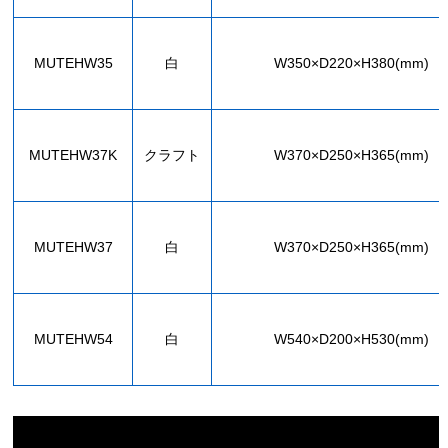
MUTEHW35
白
W350×D220×H380(mm)
MUTEHW37K
クラフト
W370×D250×H365(mm)
MUTEHW37
白
W370×D250×H365(mm)
MUTEHW54
白
W540×D200×H530(mm)