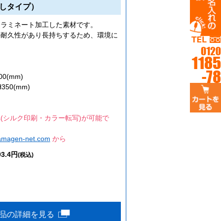
しタイプ）
をラミネート加工した素材です。
の耐久性があり長持ちするため、環境に
。
0(mm)
50(mm)
(シルク印刷・カラー転写)が可能で
amagen-net.com
から
03.4円
(税込)
品の詳細を見る