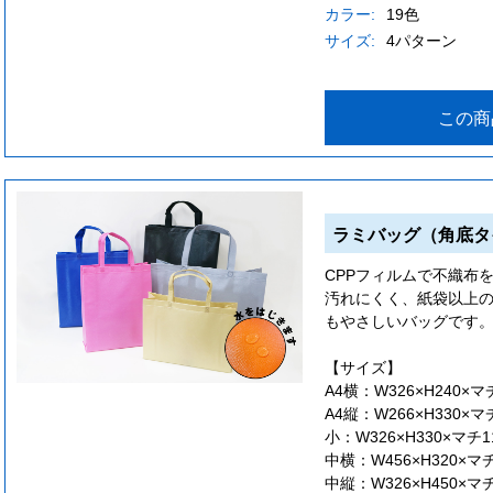
カラー:
19色
サイズ:
4パターン
この商
ラミバッグ（角底タ
CPPフィルムで不織布
汚れにくく、紙袋以上
もやさしいバッグです
【サイズ】
A4横：W326×H240×マチ
A4縦：W266×H330×マチ
小：W326×H330×マチ11
中横：W456×H320×マチ
中縦：W326×H450×マチ