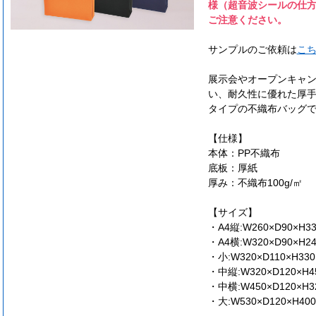
様（超音波シールの仕
ご注意ください。
サンプルのご依頼は
こ
展示会やオープンキャ
い、耐久性に優れた厚手
タイプの不織布バッグ
【仕様】
本体：PP不織布
底板：厚紙
厚み：不織布100g/㎡
【サイズ】
・A4縦:W260×D90×H33
・A4横:W320×D90×H24
・小:W320×D110×H330
・中縦:W320×D120×H45
・中横:W450×D120×H32
・大:W530×D120×H400