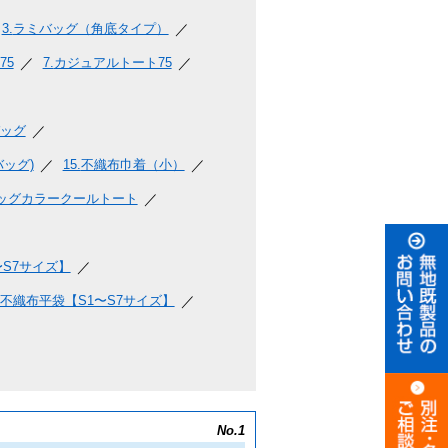
3.
ラミバッグ（角底タイプ）
75
7.
カジュアルトート75
ッグ
ッグ)
15.
不織布巾着（小）
ッグカラークールトート
S7サイズ】
不織布平袋【S1〜S7サイズ】
No.1