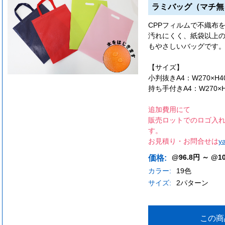
ラミバッグ（マチ無
CPPフィルムで不織布
汚れにくく、紙袋以上
もやさしいバッグです
【サイズ】
小判抜きA4：W270×H40
持ち手付きA4：W270×H3
追加費用にて
販売ロットでのロゴ入れ
す。
お見積り・お問合せは
y
@96.8円 ～ @1
価格:
カラー:
19色
サイズ:
2パターン
この商