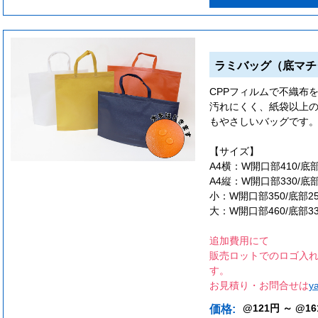
ラミバッグ（底マチ
CPPフィルムで不織布
汚れにくく、紙袋以上
もやさしいバッグです
【サイズ】
A4横：W開口部410/底部3
A4縦：W開口部330/底部2
小：W開口部350/底部250
大：W開口部460/底部330
追加費用にて
販売ロットでのロゴ入れ
す。
お見積り・お問合せは
y
@121円 ～ @16
価格: