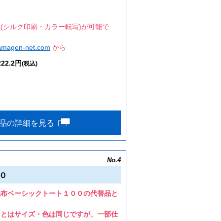
(シルク印刷・カラー転写)が可能で
amagen-net.com
から
22.2円
(税込)
品の詳細を見る
No.4
０
織布ベーシックトート１００の代替品と
トとはサイズ・色は同じですが、一部仕