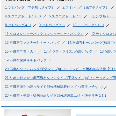
1.
ラミバッグ（マチ無しタイプ）
2.
ラミバッグ（底マチタイプ）
4.
スクエアトート１００
5.
スクエアトート７５
6.
シンプルトート
8.
アドバッグ４０
9.
アドバッグ７５
10.
アドバッグ１００
11.
クロスレジャーバッグ（レジャーシートバッグ）
12.
ラミクロスバ
13.
不織布ファスナー付トートバッグ
14.
不織布セールバッグ(福袋用バ
16.
不織布巾着（大）
17.
クラフトラミスル保冷バッグ
18.
保冷バ
19.
不織布保冷キルトバッグ
20.
不織布ソフトバッグ(平袋タイプ)ギフトラッピング用不織布平袋【S1〜
21.
リボン付２穴巾着不織布ソフトタイプ(平袋タイプ)ギフトラッピング用
22.
不織布薄手内袋＜サイド部分機械溶着仕上げ＞(薄手マチなし)
23.
不織布・平袋＜従来商品サイド部分縫製加工品＞(薄手マチなし)