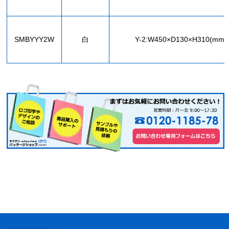
SMBYYY2W
白
Y-2:W450×D130×H310(mm)