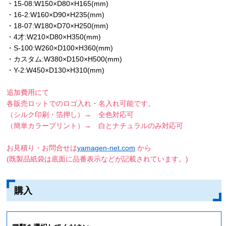
・15-08:W150×D80×H165(mm)
・16-2:W160×D90×H235(mm)
・18-07:W180×D70×H250(mm)
・4才:W210×D80×H350(mm)
・S-100:W260×D100×H360(mm)
・カスタム:W380×D150×H500(mm)
・Y-2:W450×D130×H310(mm)
追加費用にて
各販売ロットでのロゴ入れ・名入れ可能です。
（シルク印刷・箔押し）→ 全色対応可
（簡単カラープリント）→ 白とナチュラルのみ対応可
お見積り・お問合せは
yamagen-net.com
から
(既製品紙袋は底面に品番表示などが記載されています。)
購入