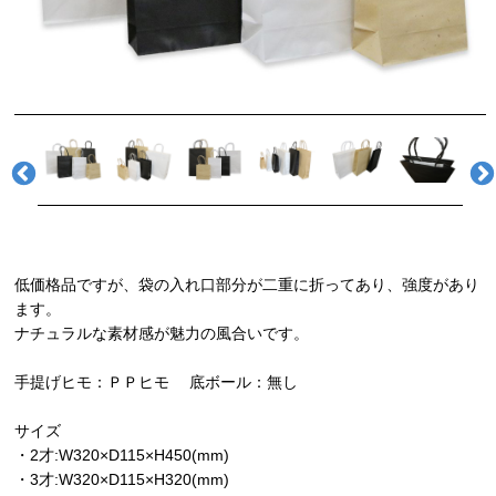
低価格品ですが、袋の入れ口部分が二重に折ってあり、強度があり
ます。
ナチュラルな素材感が魅力の風合いです。
手提げヒモ：ＰＰヒモ 底ボール：無し
サイズ
・2才:W320×D115×H450(mm)
・3才:W320×D115×H320(mm)