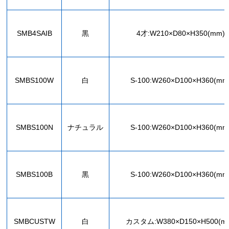
SMB4SAIB
黒
4才:W210×D80×H350(mm)
SMBS100W
白
S-100:W260×D100×H360(mm
SMBS100N
ナチュラル
S-100:W260×D100×H360(mm
SMBS100B
黒
S-100:W260×D100×H360(mm
SMBCUSTW
白
カスタム:W380×D150×H500(m