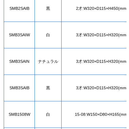
SMB2SAIB
黒
2才:W320×D115×H450(mm)
SMB3SAIW
白
3才:W320×D115×H320(mm)
SMB3SAIN
ナチュラル
3才:W320×D115×H320(mm)
SMB3SAIB
黒
3才:W320×D115×H320(mm)
SMB1508W
白
15-08:W150×D80×H165(mm)