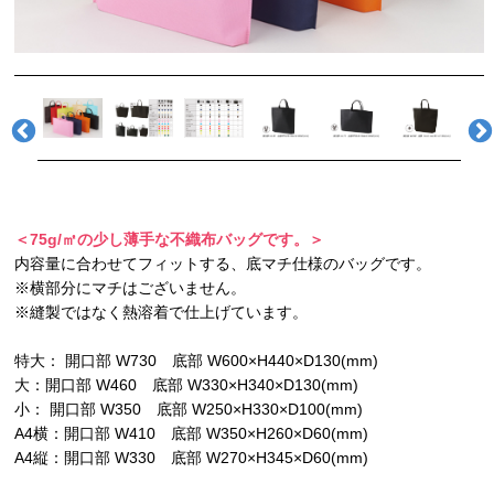
＜75g/㎡の少し薄手な不織布バッグです。＞
内容量に合わせてフィットする、底マチ仕様のバッグです。
※横部分にマチはございません。
※縫製ではなく熱溶着で仕上げています。
特大： 開口部 W730 底部 W600×H440×D130(mm)
大：開口部 W460 底部 W330×H340×D130(mm)
小： 開口部 W350 底部 W250×H330×D100(mm)
A4横：開口部 W410 底部 W350×H260×D60(mm)
A4縦：開口部 W330 底部 W270×H345×D60(mm)