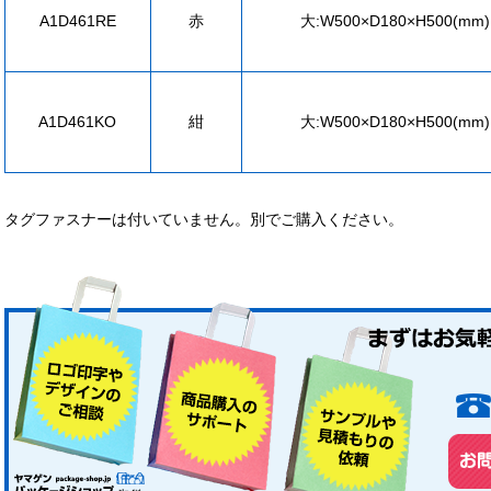
A1D461RE
赤
大:W500×D180×H500(mm)
A1D461KO
紺
大:W500×D180×H500(mm)
タグファスナーは付いていません。別でご購入ください。