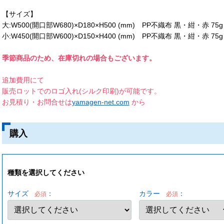
【サイズ】
大:W500(開口部W680)×D180×H500 (mm) PP不織布 黒・紺・赤 75g
小:W450(開口部W600)×D150×H400 (mm) PP不織布 黒・紺・赤 75g
季節商品のため、在庫切れの場合もございます。
追加費用にて
販売ロットでのロゴ入れ(シルク印刷)が可能です。
お見積り・お問合せは
yamagen-net.com
から
購入
種類を選択してください
サイズ
：
カラー
：
必須
必須