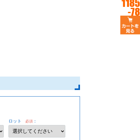
ロット
：
必須