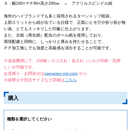
Ｓ：幅160×マチ90×高さ200㎜ → アクリルスピンドル紐
海外のハイブランドでも多く採用されるターントップ紙袋。
上部スリットから紐が出ている仕様で、正面にヒモ穴や折り筋が無
い為、とてもスッキリした印象に仕上がります。
また、古紙（再生紙）配合のボール紙を使用しており、
環境配慮と同時に、しっかりと厚みを持たせることで、
ＰＰ加工無しでも強度と高級感を演出することが可能です。
※追加費用にて、100枚～ロゴ入れ・名入れ（シルク印刷・箔押
し）が可能です。
お見積り・お問合せは
yamagen-net.com
から
※紐替えや別注サイズなど詳細は
こちら
購入
種類を選択してください