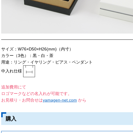
サイズ：W76×D50×H26(mm)（内寸）
カラー（3色）：黒・白・茶
用途：リング・イヤリング・ピアス・ペンダント
中入れ仕様
追加費用にて
ロゴマークなどの名入れが可能です。
お見積り・お問合せは
yamagen-net.com
から
購入