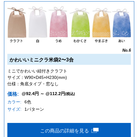
No.6
かわいいミニクラ米袋2〜3合
ミニでかわいい紐付きクラフト
サイズ：W90×D45×H230(mm)
仕様：角底タイプ・窓なし
@92.4円 ～ @112.2円
価格:
(税込)
カラー:
6色
サイズ:
1パターン
この商品の詳細を見る