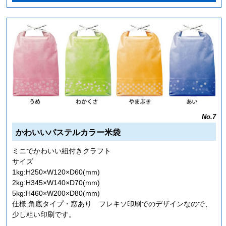
No.7
かわいいパステルカラー米袋
ミニでかわいい紐付きクラフト
サイズ
1kg:H250×W120×D60(mm)
2kg:H345×W140×D70(mm)
5kg:H460×W200×D80(mm)
仕様:角底タイプ・窓あり フレキソ印刷でのデザインなので、
少し粗い印刷です。