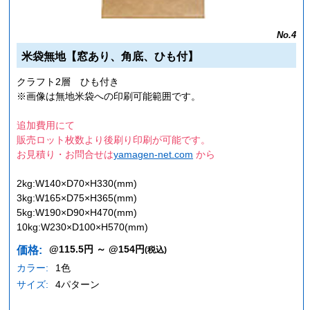
No.4
米袋無地【窓あり、角底、ひも付】
クラフト2層 ひも付き
※画像は無地米袋への印刷可能範囲です。
追加費用にて
販売ロット枚数より後刷り印刷が可能です。
お見積り・お問合せは
yamagen-net.com
から
2kg:W140×D70×H330(mm)
3kg:W165×D75×H365(mm)
5kg:W190×D90×H470(mm)
10kg:W230×D100×H570(mm)
@115.5円 ～ @154円
価格:
(税込)
カラー:
1色
サイズ:
4パターン