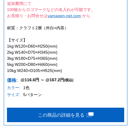
追加費用にて
100枚からロゴマークなどの名入れが可能です。
お見積り・お問合せは
yamagen-net.com
から
材質：クラフト2層（外白×内茶）
【サイズ】
1kg:W120×D60×H250(mm)
2kg:W140×D70×H345(mm)
3kg:W180×D75×H365(mm)
5kg:W200×D80×H460(mm)
10kg:W240×D105×H525(mm)
@116.6円 ～ @167.2円
価格:
(税込)
カラー:
1色
サイズ:
5パターン
この商品の詳細を見る