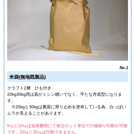
No.1
米袋(無地既製品)
クラフト2層 ひも付き
20kg30kg用は底がミシン縫いでなく、平たな舟底型になりま
す。
※20kgと30kgは裏面に滑り止めを塗布している為、白っぽい
ムラが見えることがあります。
5㎏と10㎏は追加費用にて発注ロット単位での後刷り印刷が可能
です。20㎏と30㎏は印刷できません。