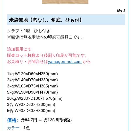
No.3
米袋無地【窓なし、角底、ひも付】
クラフト2層 ひも付き
※画像は無地米袋への印刷可能範囲です。
追加費用にて
販売ロット枚数より後刷り印刷が可能です。
お見積り・お問合せは
yamagen-net.com
から
1kg:W120×D60×H250(mm)
2kg:W140×D70×H330(mm)
3kg:W165×D75×H365(mm)
5kg:W190×D90×H470(mm)
10kg:W230×D100×H570(mm)
3合:W90×D60×H230(mm)
5合:W90×D60×H300(mm)
@84.7円 ～ @126.5円
価格:
(税込)
カラー:
1色