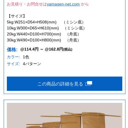
お見積り・お問合せは
yamagen-net.com
から
【サイズ】
5kg:W251×D54×H508(mm) （ミシン底）
10kg:W300×D65×H610(mm) （ミシン底）
20kg:W440×D100×H700(mm) （舟底）
30kg:W490×D100×H800(mm) （舟底）
@114.4円 ～ @162.8円
価格:
(税込)
カラー:
1色
サイズ:
4パターン
この商品の詳細を見る