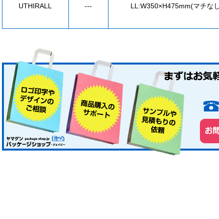
UTHIRALL
---
LL:W350×H475mm(マチなし