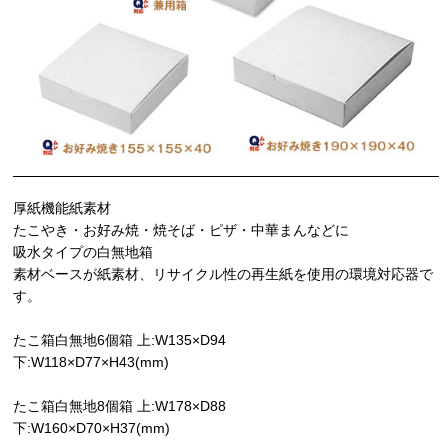
厚紙機能紙素材
たこやき・お好み焼・焼そば・ピザ・中華まんなどに
吸水タイプの白無地箱
素材ベースが紙素材、リサイクル性の再生紙を使用の環境対応器で
す。
たこ箱白無地6個箱 上:W135×D94
下:W118×D77×H43(mm)
たこ箱白無地8個箱 上:W178×D88
下:W160×D70×H37(mm)