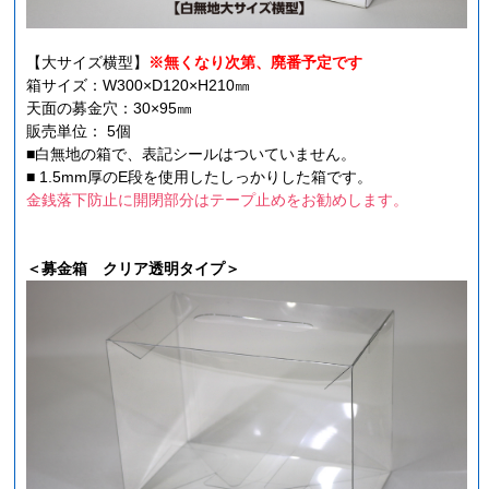
【大サイズ横型】
※無くなり次第、廃番予定です
箱サイズ：W300×D120×H210㎜
天面の募金穴：30×95㎜
販売単位： 5個
■白無地の箱で、表記シールはついていません。
■ 1.5mm厚のE段を使用したしっかりした箱です。
金銭落下防止に開閉部分はテープ止めをお勧めします。
＜募金箱 クリア透明タイプ＞