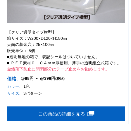
【クリア透明タイプ横型】
箱サイズ：W200×D120×H150㎜
天面の募金穴：25×100㎜
販売単位： 5個
■透明無地の箱で、表記シールはついていません。
■ ＰＥＴ素材０．０４ｍｍ厚使用。薄手の透明組立式箱です。
金銭落下防止に開閉部分はテープ止めをお勧めします。
@88円 ～ @396円
価格:
(税込)
カラー:
1色
サイズ:
3パターン
この商品の詳細を見る