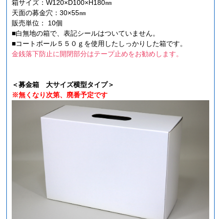
箱サイズ：W120×D100×H180㎜
天面の募金穴：30×55㎜
販売単位： 10個
■白無地の箱で、表記シールはついていません。
■コートボール５５０ｇを使用したしっかりした箱です。
金銭落下防止に開閉部分はテープ止めをお勧めします。
＜募金箱 大サイズ横型タイプ＞
※無くなり次第、廃番予定です