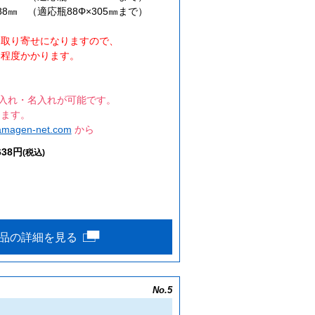
×88㎜ （適応瓶88Φ×305㎜まで）
お取り寄せになりますので、
程度かかります。
ゴ入れ・名入れが可能です。
ります。
amagen-net.com
から
638円
(税込)
品の詳細を見る
No.5