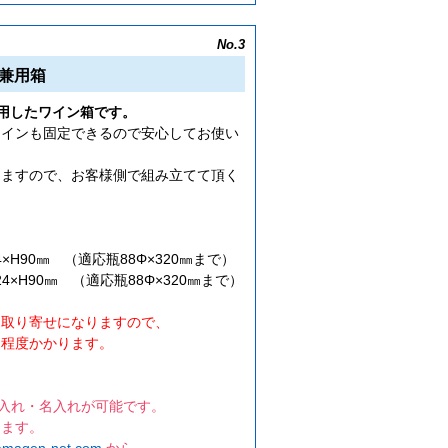
No.3
兼用箱
用したワイン箱です。
ワインも固定できるので安心してお使い
りますので、お客様側で組み立てて頂く
）
4×H90㎜ （適応瓶88Φ×320㎜まで）
24×H90㎜ （適応瓶88Φ×320㎜まで）
お取り寄せになりますので、
程度かかります。
ゴ入れ・名入れが可能です。
ります。
amagen-net.com
から