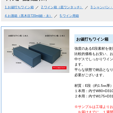
1.
お値打ちワイン箱
2.
ワイン箱（底ワンタッチ）
3.
シャンパン・
4.
お酒箱（黒木目720ml細・太）
5.
ワイン用箱
お値打ちワイン箱
強度のあるE段素材を使
比較的価格もお安い、
中ゲスでしっかりワイ
ます。
平らな状態で納品とな
必要がございます。
材質：E段（約1.5㎜厚
１本用：内寸W80×D31
２本用：内寸W175×D3
※サンプルは工場より
お届けまでに、１週間