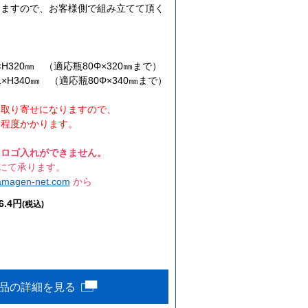
りますので、お客様側で組み立てて頂く
）
×H320㎜ （適応瓶80Φ×320㎜まで）
1×H340㎜ （適応瓶80Φ×340㎜まで）
お取り寄せになりますので、
程度かかります。
にロゴ入れができません。
造にて承ります。
amagen-net.com
から
6.4円
(税込)
品の詳細を見る