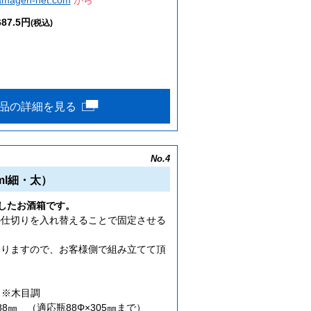
87.5円
(税込)
品の詳細を見る
No.4
ml細・太）
したお酒箱です。
の仕切りを入れ替えることで固定させる
なりますので、お客様側で組み立てて頂
）※木目調
×88㎜ （適応瓶88Φ×305㎜まで）