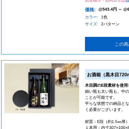
@543.4円 ～ @6
価格:
カラー:
1色
サイズ:
2パターン
この商
お酒箱（黒木目720
木目調のE段素材を使用
細い瓶も太い瓶も、中
ことが可能です。
平らな状態での納品と
く必要がございます。
材質：E段（約1.5㎜厚
１本用：内寸307×100