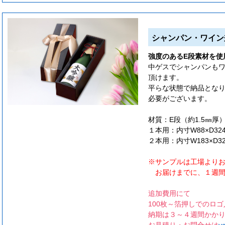
シャンパン・ワイン
強度のあるE段素材を使
中ゲスでシャンパンも
頂けます。
平らな状態で納品とな
必要がございます。
材質：E段（約1.5㎜厚
１本用：内寸W88×D32
２本用：内寸W183×D3
※サンプルは工場より
お届けまでに、１週間
追加費用にて
100枚～箔押しでのロ
納期は３～４週間かか
お見積り・お問合せは
y