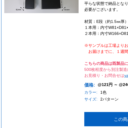
平らな状態で納品とな
必要がございます。
材質：E段（約1.5㎜厚
１本用：内寸W81×D81
２本用：内寸W166×D8
※サンプルは工場より
お届けまでに、１週間
こちらの商品は既製品
500枚程度から別注製
お見積り・お問合せは
y
@121円 ～ @24
価格:
カラー:
1色
サイズ:
2パターン
この商