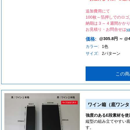
追加費用にて
100枚～箔押しでのロ
納期は３～４週間かか
お見積り・お問合せは
y
@305.8円 ～ @
価格:
カラー:
1色
サイズ:
2パターン
この商
ワイン箱（底ワンタ
強度のあるE段素材を使
縦型の組み立てやすい
す。