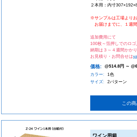
２本用：内寸307×192
※サンプルは工場より
お届けまでに、１週間
追加費用にて
100枚～箔押しでのロ
納期は３～４週間かか
お見積り・お問合せは
y
@514.8円 ～ @
価格:
カラー:
1色
サイズ:
2パターン
この商
ワイン用箱