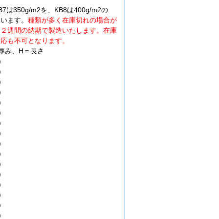
350g/m2を、KB8は400g/m2の
ています。
種類が多く在庫切れの場合が
約２週間の納期で製造いたします。在庫
対応も不可となります。
厚み、H＝長さ
)
)
)
)
)
)
)
)
)
)
)
)
)
)
)
)