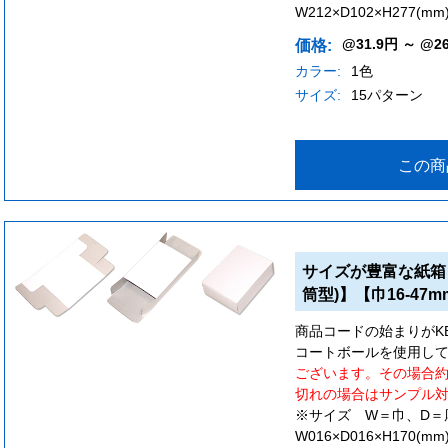
W212×D102×H277(mm
@31.9円 ～ @2
価格:
カラー:
1色
サイズ:
15パターン
この商
サイズが豊富な紙箱
筒型)】【巾16-47m
商品コードの始まりがKB7は
コートボールを使用し
ございます。その場合
切れの場合はサンプル
※サイズ W＝巾、D＝
W016×D016×H170(mm