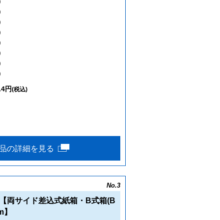
)
)
)
)
)
)
)
)
.4円
(税込)
品の詳細を見る
No.3
【両サイド差込式紙箱・B式箱(B
m】