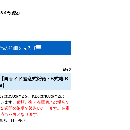
)
68.4円
(税込)
品の詳細を見る
No.2
【両サイド差込式紙箱・B式箱(B
m】
350g/m2を、KB8は400g/m2の
ています。
種類が多く在庫切れの場合が
約２週間の納期で製造いたします。在庫
対応も不可となります。
厚み、H＝長さ
)