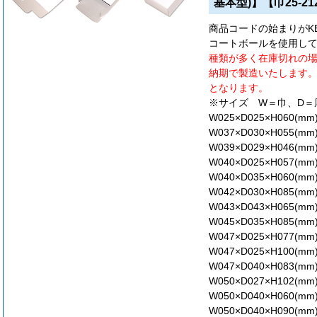
基本型)】【巾25-21
商品コードの始まりがKB7は
コートボールを使用し
種類が多く在庫切れの
納期で製造いたします
となります。
※サイズ W＝巾、D＝
W025×D025×H060(mm
W037×D030×H055(mm
W039×D029×H046(mm
W040×D025×H057(mm
W040×D035×H060(mm
W042×D030×H085(mm
W043×D043×H065(mm
W045×D035×H085(mm
W047×D025×H077(mm
W047×D025×H100(mm
W047×D040×H083(mm
W050×D027×H102(mm
W050×D040×H060(mm
W050×D040×H090(mm