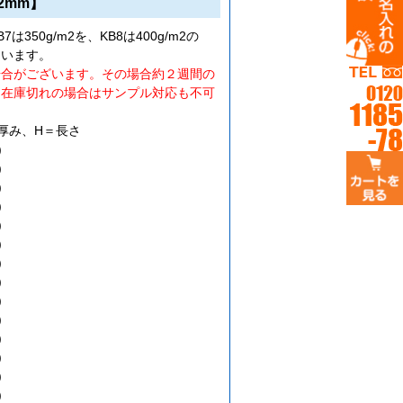
2mm】
350g/m2を、KB8は400g/m2の
ています。
場合がございます。その場合約２週間の
。在庫切れの場合はサンプル対応も不可
厚み、H＝長さ
)
)
)
)
)
)
)
)
)
)
)
)
)
)