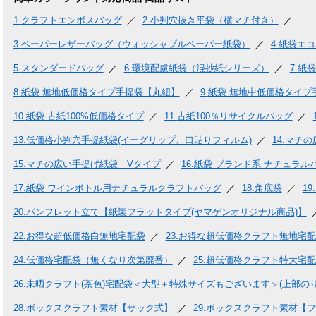
1.
クラフトエンボスバッグ
2.
小判穴抜き平袋（横マチ付き）
3.
ペーパーレザーバッグ（ウォッシャブルペーパー紙袋）
4.
紙袋エコ
5.
スタンダードバッグ
6.
環境配慮紙袋（混抄紙シリーズ）
7.
紙袋
8.
紙袋 無地低価格タイプ手提袋【丸紐】
9.
紙袋 無地中低価格タイプ
10.
紙袋 古紙100%低価格タイプ
11.
古紙100％リサイクルバッグ
13.
低価格小判穴手提紙袋(イーグリップ、口貼りフィルム)
14.
マチの
15.
マチの広い手提げ紙袋 Vタイプ
16.
紙袋 ブランド系 ナチュラル
17.
紙袋 ワインボトル用ナチュラルクラフトバッグ
18.
角底袋
19.
20.
パンフレット立て【紙製フラットタイプ(ヤマゲンオリジナル商品)】
22.
お得な超低価格白無地宅配袋
23.
お得な超低価格クラフト無地宅配
24.
低価格宅配袋（無くなり次第廃番）
25.
超低価格クラフト特大宅配袋
26.
未晒クラフト(茶色)宅配袋＜大型＋特殊サイズもございます＞(上部のり
28.
ボックスクラフト素材【サック式】
29.
ボックスクラフト素材【フタ・