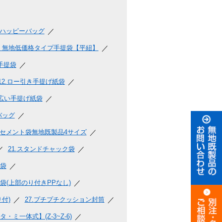
ハッピーバッグ
 無地低価格タイプ手提袋【平紐】
手提袋
12.
ロー引き手提げ紙袋
広い手提げ紙袋
バッグ
セメント袋無地既製品4サイズ
21.
スタンドチャック袋
袋
(上部のり付きPPなし)
付)
27.
プチプチクッション封筒
ミ一体式】(Z-3~Z-6)