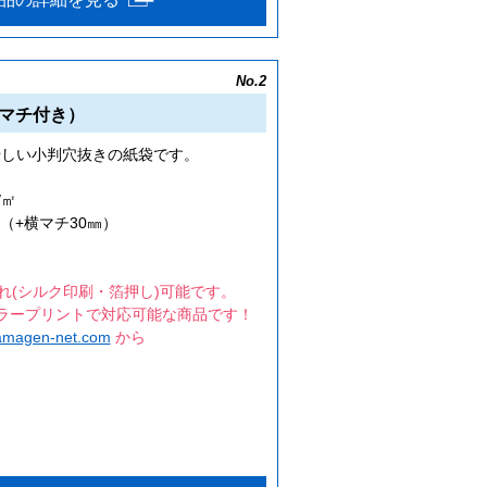
No.2
マチ付き）
優しい小判穴抜きの紙袋です。
/㎡
㎜（+横マチ30㎜）
れ(シルク印刷・箔押し)可能です。
ラープリントで対応可能な商品です！
amagen-net.com
から