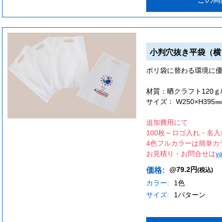
小判穴抜き平袋（横
ポリ袋に替わる環境に
材質：晒クラフト120ｇ
サイズ： W250×H395
追加費用にて
100枚～ロゴ入れ・名入
4色フルカラーは簡単カ
お見積り・お問合せは
y
@79.2円
価格:
(税込)
カラー:
1色
サイズ:
1パターン