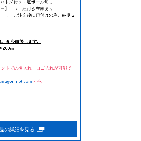
金ハトメ付き・底ボール無し
レー】 → 紐付き在庫あり
→ ご注文後に紐付けの為、納期２
為、多少前後します。
さ260㎜
リントでの名入れ・ロゴ入れが可能で
amagen-net.com
から
品の詳細を見る