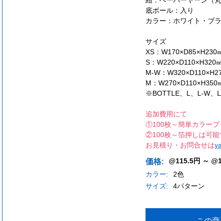
底ボール：入り
カラー：ホワイト・ブ
サイズ
XS：W170×D85×H2
S：W220×D110×H3
M-W：W320×D110×
M：W270×D110×H3
※BOTTLE、L、L-W
追加費用にて
①100枚～簡単カラー
②100枚～箔押しは可
お見積り・お問合せは
y
@115.5円 ～ @1
価格:
カラー:
2色
サイズ:
4パターン
この商