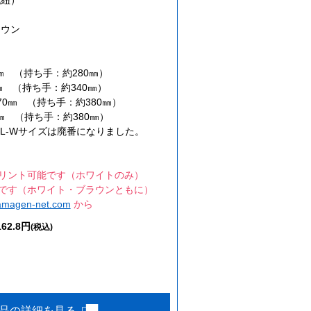
ラウン
30㎜ （持ち手：約280㎜）
20㎜ （持ち手：約340㎜）
H270㎜ （持ち手：約380㎜）
50㎜ （持ち手：約380㎜）
、LL-Wサイズは廃番になりました。
プリント可能です（ホワイトのみ）
能です（ホワイト・ブラウンともに）
amagen-net.com
から
62.8円
(税込)
品の詳細を見る