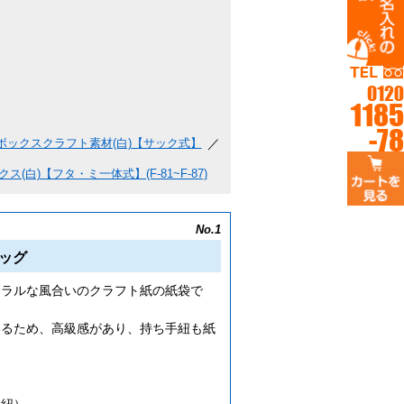
ボックスクラフト素材(白)【サック式】
ス(白)【フタ・ミ一体式】(F-81~F-87)
No.1
ッグ
ュラルな風合いのクラフト紙の紙袋で
いるため、高級感があり、持ち手紐も紙
ト
丸紐）