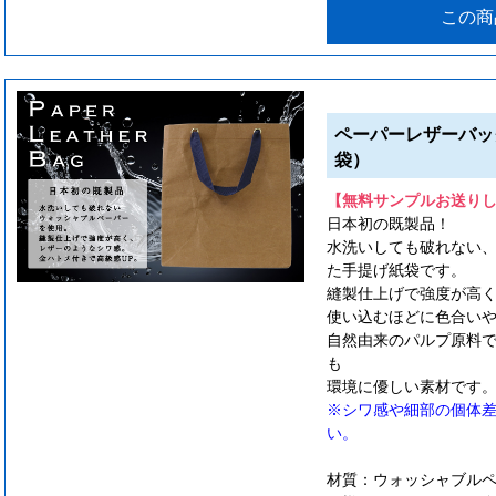
この商
ペーパーレザーバッ
袋）
【無料サンプルお送り
日本初の既製品！
水洗いしても破れない
た手提げ紙袋です。
縫製仕上げで強度が高
使い込むほどに色合い
自然由来のパルプ原料
も
環境に優しい素材です
※シワ感や細部の個体
い。
材質：ウォッシャブル