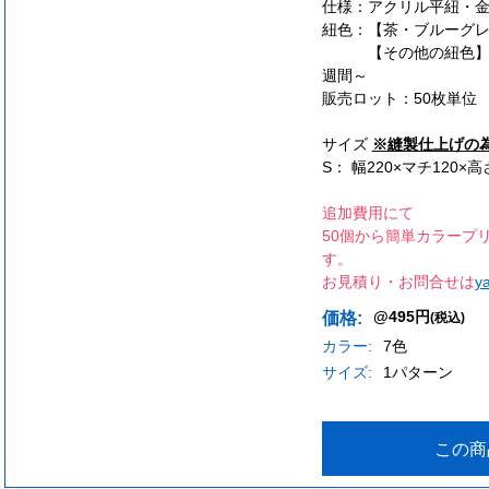
仕様：アクリル平紐・
紐色：【茶・ブルーグ
【その他の紐色】 
週間～
販売ロット：50枚単位
サイズ
※縫製仕上げの
S： 幅220×マチ120×高
追加費用にて
50個から簡単カラープ
す。
お見積り・お問合せは
y
@495円
価格:
(税込)
カラー:
7色
サイズ:
1パターン
この商